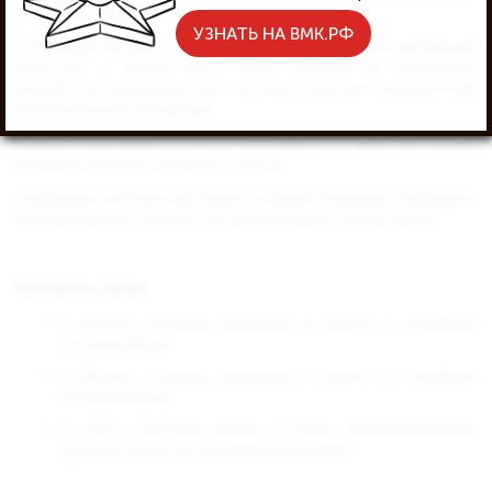
деятельности, экологии и транспорта.
УЗНАТЬ НА ВМК.РФ
С.Б.Иванов входил в наблюдательный совет госкорпорации
«Ростех» с апреля 2017 года, отвечал за поддержку
разработки, производства и экспорта высокотехнологичной
промышленной продукции.
Генерал-полковник в отставке, действительный
государственный советник 1 класса.
Награжден многими высокими государственными наградами.
Полный кавалер ордена «За заслуги перед Отечеством».
Смотрите также:
В Москве открыли мемориал в память о погибших
росгвардейцах
В Москве открыли мемориал в память о погибших
росгвардейцах
В Оште предали земле останки красноармейцев,
имена которых установили поисковики