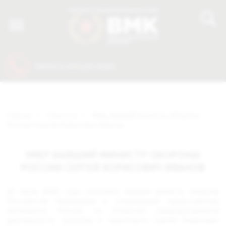
8 (800) 600-64-74
Заказать консультацию
Главная
>
Новости
>
Умер бывший министр обороны
России Сергей Борисович Иванов
УМЕР БЫВШИЙ МИНИСТР ОБОРОНЫ
РОССИИ СЕРГЕЙ БОРИСОВИЧ ИВАНОВ
26 июня 2026 года скончался бывший министр обороны
Российской Федерации и специальный представитель
президента России по вопросам природоохранной
деятельности, экологии и транспорта Сергей Борисович